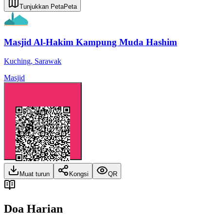
Tunjukkan Peta
Peta
Masjid Al-Hakim Kampung Muda Hashim
Kuching
,
Sarawak
Masjid
Muat turun
Kongsi
QR
Doa Harian