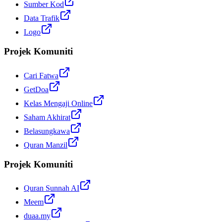
Sumber Kod
Data Trafik
Logo
Projek Komuniti
Cari Fatwa
GetDoa
Kelas Mengaji Online
Saham Akhirat
Belasungkawa
Quran Manzil
Projek Komuniti
Quran Sunnah AI
Meem
duaa.my