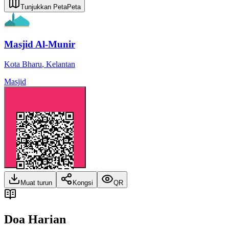
Tunjukkan Peta
Peta
Masjid Al-Munir
Kota Bharu
,
Kelantan
Masjid
Muat turun
Kongsi
QR
Doa Harian