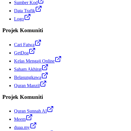
Sumber Kod
Data Trafik
Logo
Projek Komuniti
Cari Fatwa
GetDoa
Kelas Mengaji Online
Saham Akhirat
Belasungkawa
Quran Manzil
Projek Komuniti
Quran Sunnah AI
Meem
duaa.my