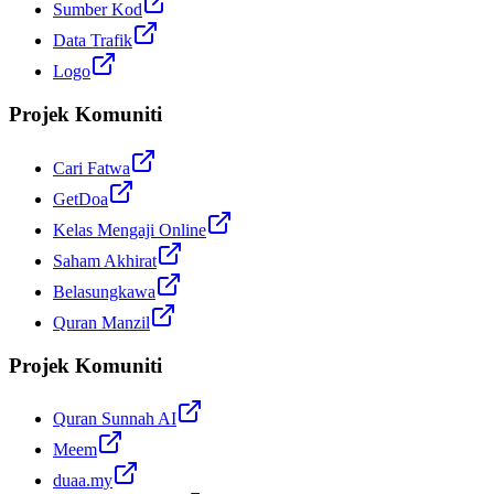
Sumber Kod
Data Trafik
Logo
Projek Komuniti
Cari Fatwa
GetDoa
Kelas Mengaji Online
Saham Akhirat
Belasungkawa
Quran Manzil
Projek Komuniti
Quran Sunnah AI
Meem
duaa.my