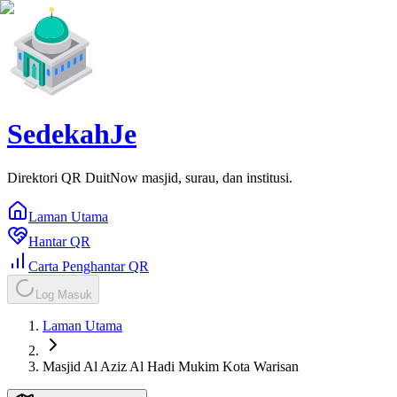
SedekahJe
Direktori QR DuitNow masjid, surau, dan institusi.
Laman Utama
Hantar QR
Carta Penghantar QR
Log Masuk
Laman Utama
Masjid Al Aziz Al Hadi Mukim Kota Warisan