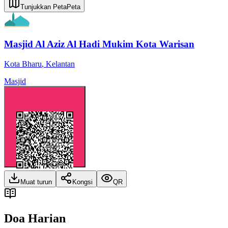
Tunjukkan Peta
Peta
Masjid Al Aziz Al Hadi Mukim Kota Warisan
Kota Bharu
,
Kelantan
Masjid
Muat turun
Kongsi
QR
Doa Harian