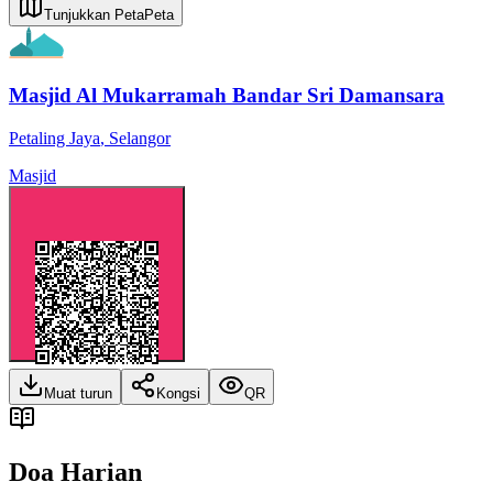
Tunjukkan Peta
Peta
Masjid Al Mukarramah Bandar Sri Damansara
Petaling Jaya
,
Selangor
Masjid
Muat turun
Kongsi
QR
Doa Harian