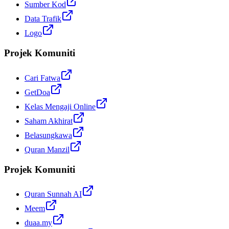
Sumber Kod
Data Trafik
Logo
Projek Komuniti
Cari Fatwa
GetDoa
Kelas Mengaji Online
Saham Akhirat
Belasungkawa
Quran Manzil
Projek Komuniti
Quran Sunnah AI
Meem
duaa.my