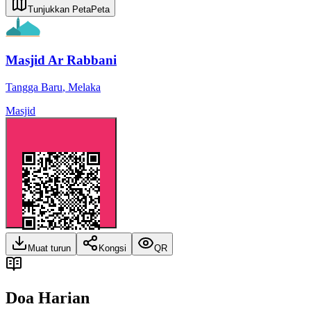
Tunjukkan Peta
Peta
Masjid Ar Rabbani
Tangga Baru
,
Melaka
Masjid
Muat turun
Kongsi
QR
Doa Harian