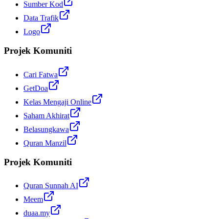
Sumber Kod
Data Trafik
Logo
Projek Komuniti
Cari Fatwa
GetDoa
Kelas Mengaji Online
Saham Akhirat
Belasungkawa
Quran Manzil
Projek Komuniti
Quran Sunnah AI
Meem
duaa.my