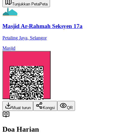
Tunjukkan Peta
Peta
Masjid Ar-Rahmah Seksyen 17a
Petaling Jaya
,
Selangor
Masjid
Muat turun
Kongsi
QR
Doa Harian