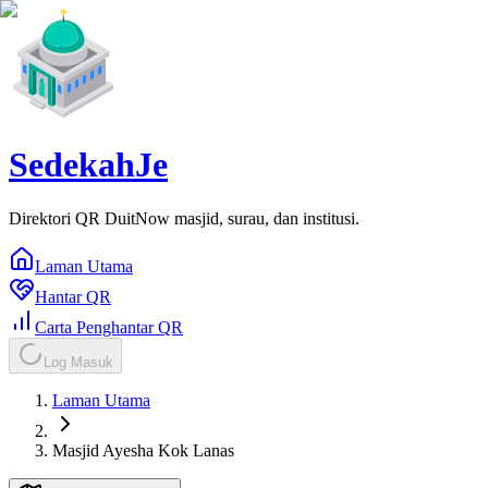
SedekahJe
Direktori QR DuitNow masjid, surau, dan institusi.
Laman Utama
Hantar QR
Carta Penghantar QR
Log Masuk
Laman Utama
Masjid Ayesha Kok Lanas