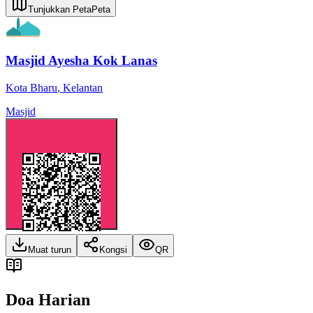
Tunjukkan Peta
Peta
Masjid Ayesha Kok Lanas
Kota Bharu
,
Kelantan
Masjid
Muat turun
Kongsi
QR
Doa Harian