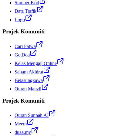
Sumber Kod
Data Trafik
Logo
Projek Komuniti
Cari Fatwa
GetDoa
Kelas Mengaji Online
Saham Akhirat
Belasungkawa
Quran Manzil
Projek Komuniti
Quran Sunnah AI
Meem
duaa.my