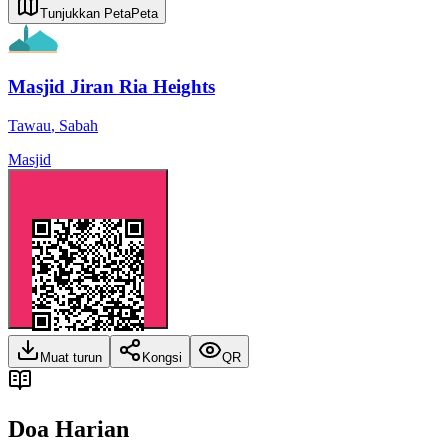
Tunjukkan Peta
Peta
Masjid Jiran Ria Heights
Tawau
,
Sabah
Masjid
Muat turun
Kongsi
QR
Doa Harian