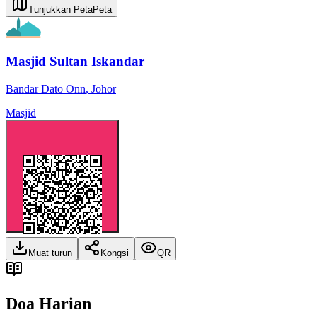
Tunjukkan Peta
Peta
Masjid Sultan Iskandar
Bandar Dato Onn
,
Johor
Masjid
Muat turun
Kongsi
QR
Doa Harian