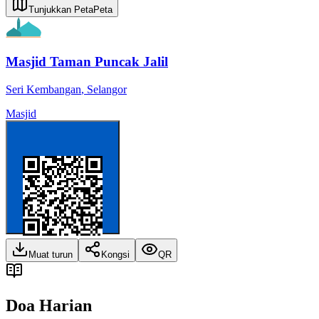
Tunjukkan Peta
Peta
Masjid Taman Puncak Jalil
Seri Kembangan
,
Selangor
Masjid
Muat turun
Kongsi
QR
Doa Harian