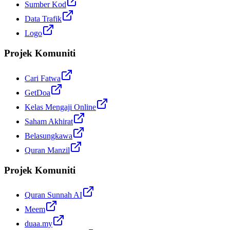
Sumber Kod
Data Trafik
Logo
Projek Komuniti
Cari Fatwa
GetDoa
Kelas Mengaji Online
Saham Akhirat
Belasungkawa
Quran Manzil
Projek Komuniti
Quran Sunnah AI
Meem
duaa.my