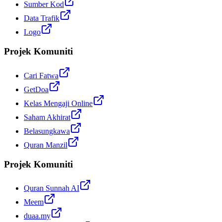
Sumber Kod
Data Trafik
Logo
Projek Komuniti
Cari Fatwa
GetDoa
Kelas Mengaji Online
Saham Akhirat
Belasungkawa
Quran Manzil
Projek Komuniti
Quran Sunnah AI
Meem
duaa.my