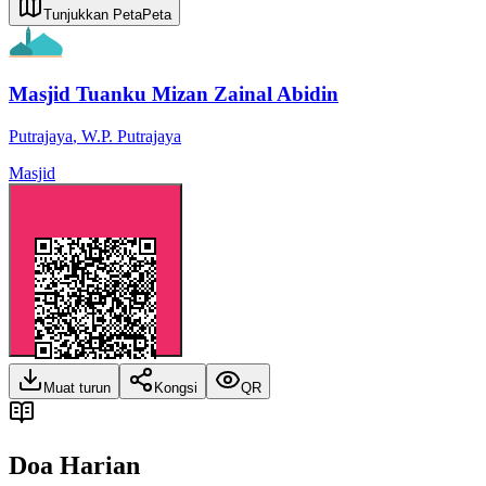
Tunjukkan Peta
Peta
Masjid Tuanku Mizan Zainal Abidin
Putrajaya
,
W.P. Putrajaya
Masjid
Muat turun
Kongsi
QR
Doa Harian