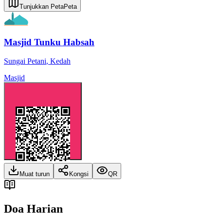
Tunjukkan Peta
Peta
Masjid Tunku Habsah
Sungai Petani
,
Kedah
Masjid
Muat turun
Kongsi
QR
Doa Harian