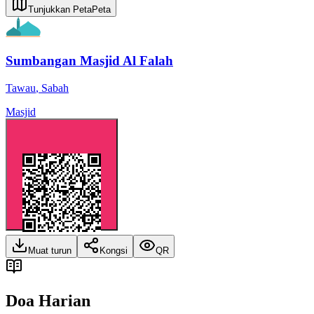
Tunjukkan Peta
Peta
Sumbangan Masjid Al Falah
Tawau
,
Sabah
Masjid
Muat turun
Kongsi
QR
Doa Harian