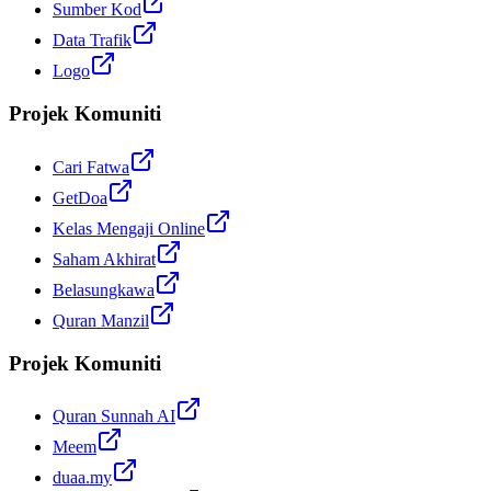
Sumber Kod
Data Trafik
Logo
Projek Komuniti
Cari Fatwa
GetDoa
Kelas Mengaji Online
Saham Akhirat
Belasungkawa
Quran Manzil
Projek Komuniti
Quran Sunnah AI
Meem
duaa.my