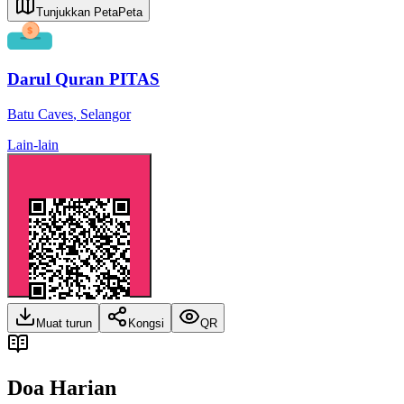
Tunjukkan Peta
Peta
Darul Quran PITAS
Batu Caves
,
Selangor
Lain-lain
Muat turun
Kongsi
QR
Doa Harian