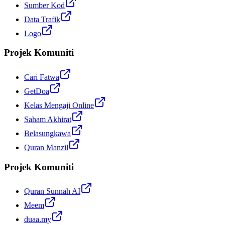
Sumber Kod
Data Trafik
Logo
Projek Komuniti
Cari Fatwa
GetDoa
Kelas Mengaji Online
Saham Akhirat
Belasungkawa
Quran Manzil
Projek Komuniti
Quran Sunnah AI
Meem
duaa.my