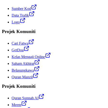
Sumber Kod
Data Trafik
Logo
Projek Komuniti
Cari Fatwa
GetDoa
Kelas Mengaji Online
Saham Akhirat
Belasungkawa
Quran Manzil
Projek Komuniti
Quran Sunnah AI
Meem