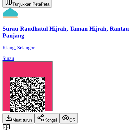
Tunjukkan Peta
Peta
Surau Raudhatul Hijrah, Taman Hijrah, Rantau
Panjang
Klang
,
Selangor
Surau
Muat turun
Kongsi
QR