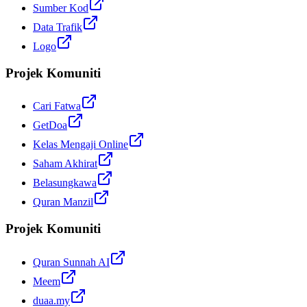
Sumber Kod
Data Trafik
Logo
Projek Komuniti
Cari Fatwa
GetDoa
Kelas Mengaji Online
Saham Akhirat
Belasungkawa
Quran Manzil
Projek Komuniti
Quran Sunnah AI
Meem
duaa.my