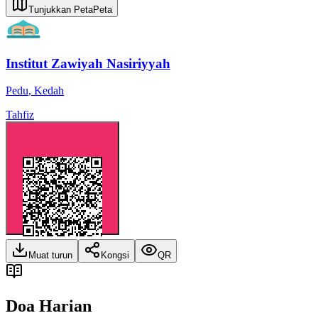
Tunjukkan Peta
Peta
Institut Zawiyah Nasiriyyah
Pedu
,
Kedah
Tahfiz
Muat turun
Kongsi
QR
Doa Harian