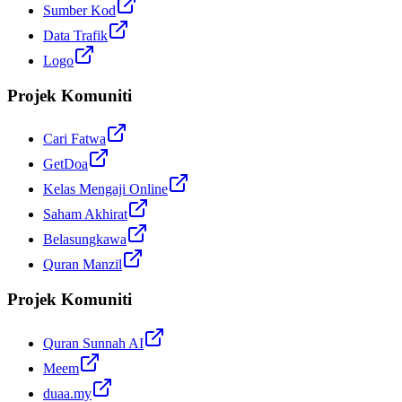
Sumber Kod
Data Trafik
Logo
Projek Komuniti
Cari Fatwa
GetDoa
Kelas Mengaji Online
Saham Akhirat
Belasungkawa
Quran Manzil
Projek Komuniti
Quran Sunnah AI
Meem
duaa.my