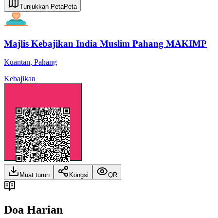
Tunjukkan Peta
Peta
Majlis Kebajikan India Muslim Pahang MAKIMP
Kuantan
,
Pahang
Kebajikan
Muat turun
Kongsi
QR
Doa Harian