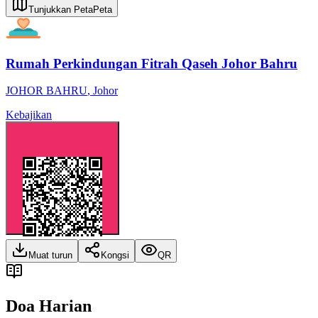
Tunjukkan Peta
Peta
Rumah Perkindungan Fitrah Qaseh Johor Bahru
JOHOR BAHRU
,
Johor
Kebajikan
Muat turun
Kongsi
QR
Doa Harian