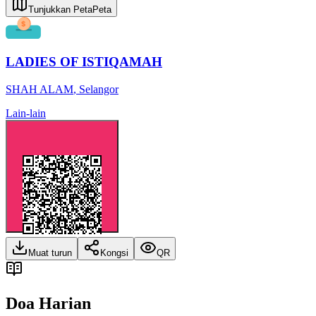
Tunjukkan Peta
Peta
LADIES OF ISTIQAMAH
SHAH ALAM
,
Selangor
Lain-lain
Muat turun
Kongsi
QR
Doa Harian