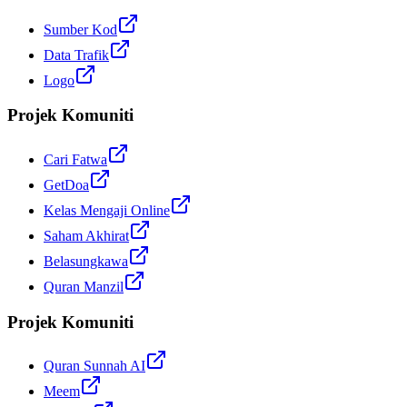
Sumber Kod
Data Trafik
Logo
Projek Komuniti
Cari Fatwa
GetDoa
Kelas Mengaji Online
Saham Akhirat
Belasungkawa
Quran Manzil
Projek Komuniti
Quran Sunnah AI
Meem