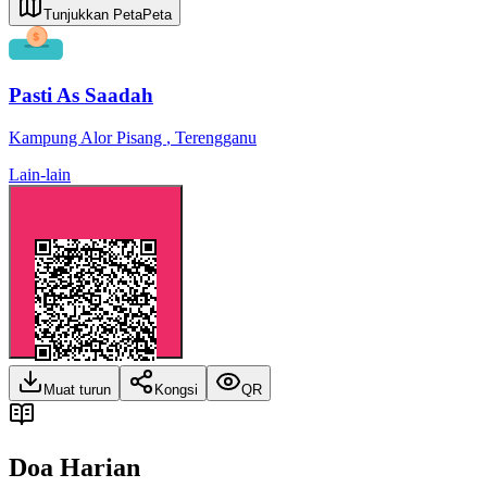
Tunjukkan Peta
Peta
Pasti As Saadah
Kampung Alor Pisang
,
Terengganu
Lain-lain
Muat turun
Kongsi
QR
Doa Harian