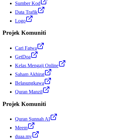
Sumber Kod
Data Trafik
Logo
Projek Komuniti
Cari Fatwa
GetDoa
Kelas Mengaji Online
Saham Akhirat
Belasungkawa
Quran Manzil
Projek Komuniti
Quran Sunnah AI
Meem
duaa.my