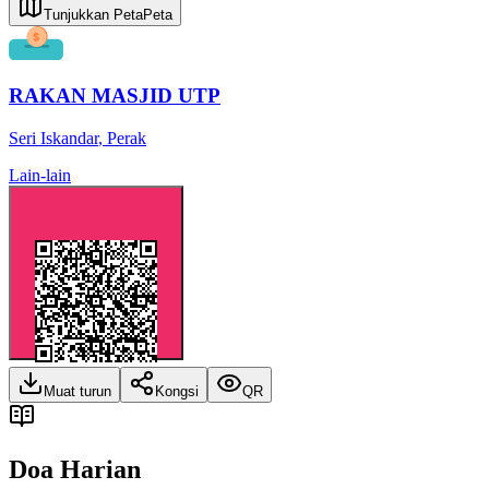
Tunjukkan Peta
Peta
RAKAN MASJID UTP
Seri Iskandar
,
Perak
Lain-lain
Muat turun
Kongsi
QR
Doa Harian