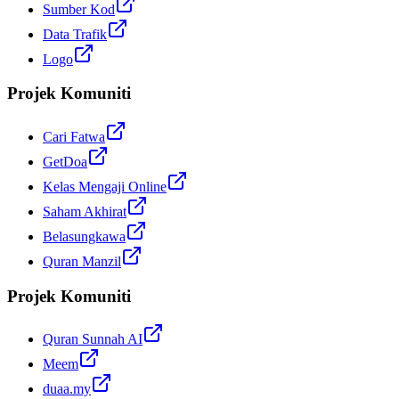
Sumber Kod
Data Trafik
Logo
Projek Komuniti
Cari Fatwa
GetDoa
Kelas Mengaji Online
Saham Akhirat
Belasungkawa
Quran Manzil
Projek Komuniti
Quran Sunnah AI
Meem
duaa.my