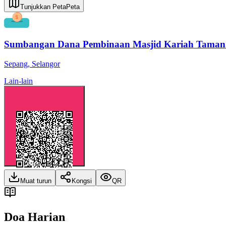
Tunjukkan Peta
Peta
Sumbangan Dana Pembinaan Masjid Kariah Taman
Sepang
,
Selangor
Lain-lain
Muat turun
Kongsi
QR
Doa Harian