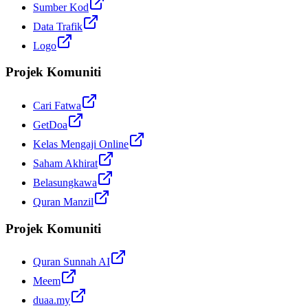
Sumber Kod
Data Trafik
Logo
Projek Komuniti
Cari Fatwa
GetDoa
Kelas Mengaji Online
Saham Akhirat
Belasungkawa
Quran Manzil
Projek Komuniti
Quran Sunnah AI
Meem
duaa.my