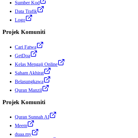
Sumber Kod
Data Trafik
Logo
Projek Komuniti
Cari Fatwa
GetDoa
Kelas Mengaji Online
Saham Akhirat
Belasungkawa
Quran Manzil
Projek Komuniti
Quran Sunnah AI
Meem
duaa.my