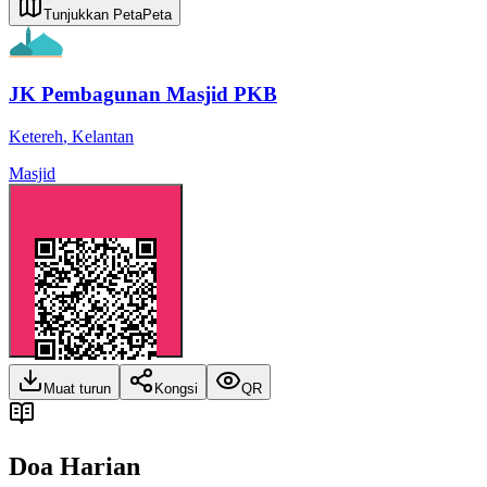
Tunjukkan Peta
Peta
JK Pembagunan Masjid PKB
Ketereh
,
Kelantan
Masjid
Muat turun
Kongsi
QR
Doa Harian