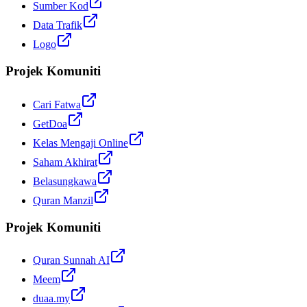
Sumber Kod
Data Trafik
Logo
Projek Komuniti
Cari Fatwa
GetDoa
Kelas Mengaji Online
Saham Akhirat
Belasungkawa
Quran Manzil
Projek Komuniti
Quran Sunnah AI
Meem
duaa.my