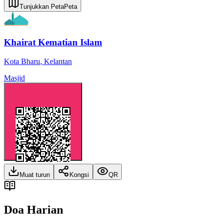
Tunjukkan Peta
Peta
Khairat Kematian Islam
Kota Bharu
,
Kelantan
Masjid
Muat turun
Kongsi
QR
Doa Harian