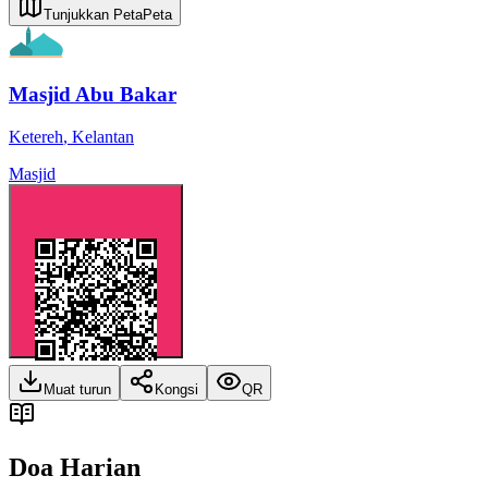
Tunjukkan Peta
Peta
Masjid Abu Bakar
Ketereh
,
Kelantan
Masjid
Muat turun
Kongsi
QR
Doa Harian