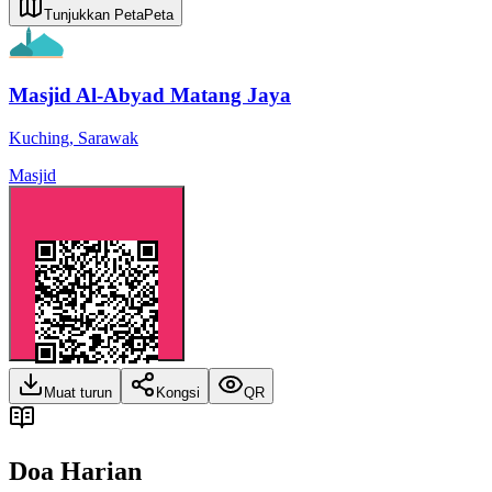
Tunjukkan Peta
Peta
Masjid Al-Abyad Matang Jaya
Kuching
,
Sarawak
Masjid
Muat turun
Kongsi
QR
Doa Harian