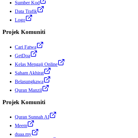
Sumber Kod
Data Trafik
Logo
Projek Komuniti
Cari Fatwa
GetDoa
Kelas Mengaji Online
Saham Akhirat
Belasungkawa
Quran Manzil
Projek Komuniti
Quran Sunnah AI
Meem
duaa.my