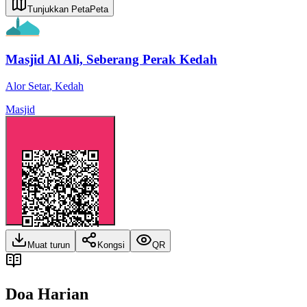
Tunjukkan Peta
Peta
Masjid Al Ali, Seberang Perak Kedah
Alor Setar
,
Kedah
Masjid
Muat turun
Kongsi
QR
Doa Harian