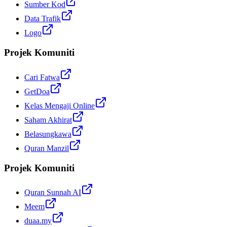
Sumber Kod
Data Trafik
Logo
Projek Komuniti
Cari Fatwa
GetDoa
Kelas Mengaji Online
Saham Akhirat
Belasungkawa
Quran Manzil
Projek Komuniti
Quran Sunnah AI
Meem
duaa.my