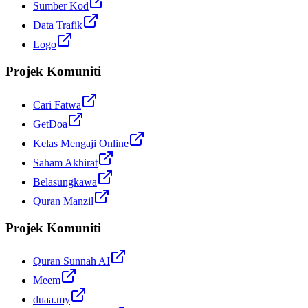
Sumber Kod
Data Trafik
Logo
Projek Komuniti
Cari Fatwa
GetDoa
Kelas Mengaji Online
Saham Akhirat
Belasungkawa
Quran Manzil
Projek Komuniti
Quran Sunnah AI
Meem
duaa.my