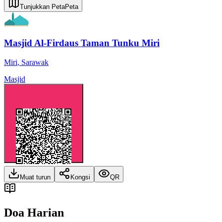
Tunjukkan Peta
Peta
Masjid Al-Firdaus Taman Tunku Miri
Miri
,
Sarawak
Masjid
Muat turun
Kongsi
QR
Doa Harian