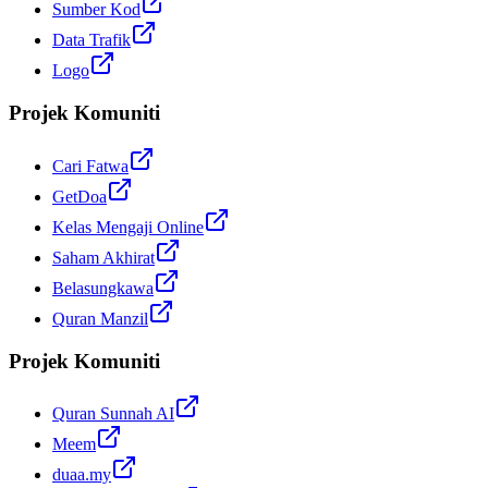
Sumber Kod
Data Trafik
Logo
Projek Komuniti
Cari Fatwa
GetDoa
Kelas Mengaji Online
Saham Akhirat
Belasungkawa
Quran Manzil
Projek Komuniti
Quran Sunnah AI
Meem
duaa.my