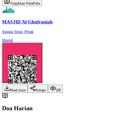
Tunjukkan Peta
Peta
MASJID Al-Ghufraniah
Sungai Siput
,
Perak
Masjid
Muat turun
Kongsi
QR
Doa Harian