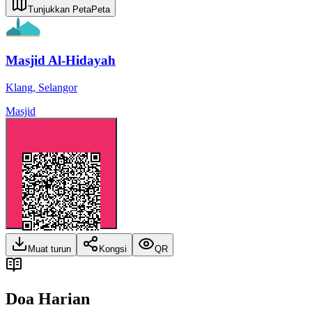
Tunjukkan Peta
Peta
Masjid Al-Hidayah
Klang
,
Selangor
Masjid
Muat turun
Kongsi
QR
Doa Harian