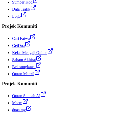
Sumber Kod
Data Trafik
Logo
Projek Komuniti
Cari Fatwa
GetDoa
Kelas Mengaji Online
Saham Akhirat
Belasungkawa
Quran Manzil
Projek Komuniti
Quran Sunnah AI
Meem
duaa.my