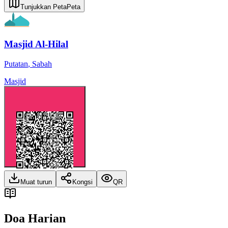
Tunjukkan Peta
Peta
Masjid Al-Hilal
Putatan
,
Sabah
Masjid
Muat turun
Kongsi
QR
Doa Harian