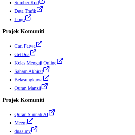
Sumber Kod
Data Trafik
Logo
Projek Komuniti
Cari Fatwa
GetDoa
Kelas Mengaji Online
Saham Akhirat
Belasungkawa
Quran Manzil
Projek Komuniti
Quran Sunnah AI
Meem
duaa.my