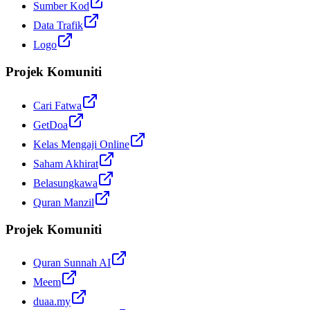
Sumber Kod
Data Trafik
Logo
Projek Komuniti
Cari Fatwa
GetDoa
Kelas Mengaji Online
Saham Akhirat
Belasungkawa
Quran Manzil
Projek Komuniti
Quran Sunnah AI
Meem
duaa.my