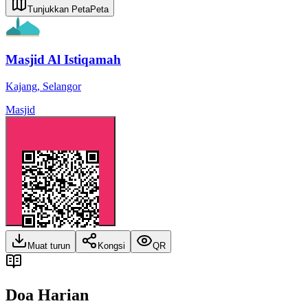
Tunjukkan Peta
Peta
Masjid Al Istiqamah
Kajang
,
Selangor
Masjid
Muat turun
Kongsi
QR
Doa Harian