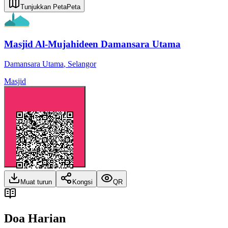
Tunjukkan Peta
Peta
Masjid Al-Mujahideen Damansara Utama
Damansara Utama
,
Selangor
Masjid
Muat turun
Kongsi
QR
Doa Harian