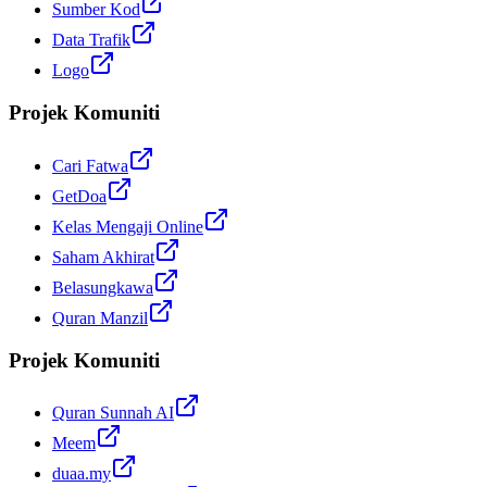
Sumber Kod
Data Trafik
Logo
Projek Komuniti
Cari Fatwa
GetDoa
Kelas Mengaji Online
Saham Akhirat
Belasungkawa
Quran Manzil
Projek Komuniti
Quran Sunnah AI
Meem
duaa.my