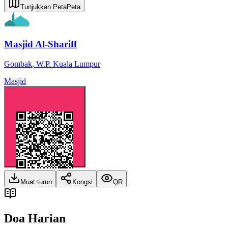
Tunjukkan Peta
Peta
Masjid Al-Shariff
Gombak
,
W.P. Kuala Lumpur
Masjid
Muat turun
Kongsi
QR
Doa Harian