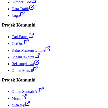
Sumber Kod
Data Trafik
Logo
Projek Komuniti
Cari Fatwa
GetDoa
Kelas Mengaji Online
Saham Akhirat
Belasungkawa
Quran Manzil
Projek Komuniti
Quran Sunnah AI
Meem
duaa.my