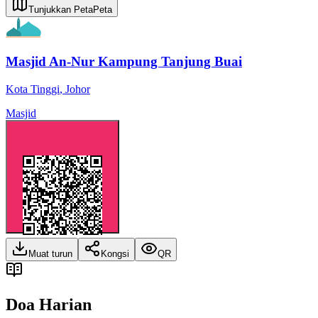
Tunjukkan Peta
Peta
Masjid An-Nur Kampung Tanjung Buai
Kota Tinggi
,
Johor
Masjid
Muat turun
Kongsi
QR
Doa Harian