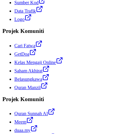
Sumber Kod
Data Trafik
Logo
Projek Komuniti
Cari Fatwa
GetDoa
Kelas Mengaji Online
Saham Akhirat
Belasungkawa
Quran Manzil
Projek Komuniti
Quran Sunnah AI
Meem
duaa.my