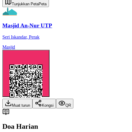
Tunjukkan Peta
Peta
Masjid An-Nur UTP
Seri Iskandar
,
Perak
Masjid
Muat turun
Kongsi
QR
Doa Harian