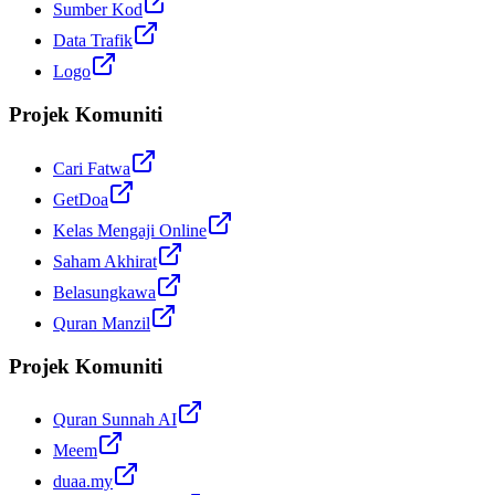
Sumber Kod
Data Trafik
Logo
Projek Komuniti
Cari Fatwa
GetDoa
Kelas Mengaji Online
Saham Akhirat
Belasungkawa
Quran Manzil
Projek Komuniti
Quran Sunnah AI
Meem
duaa.my