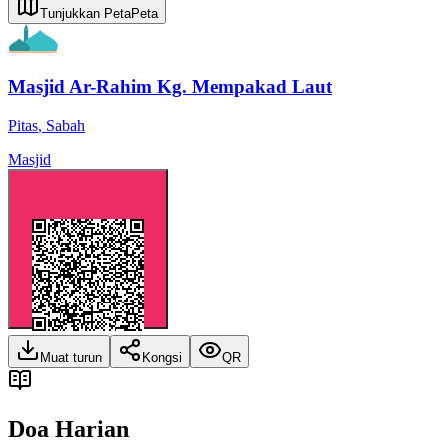
Tunjukkan Peta
Peta
Masjid Ar-Rahim Kg. Mempakad Laut
Pitas
,
Sabah
Masjid
Muat turun
Kongsi
QR
Doa Harian