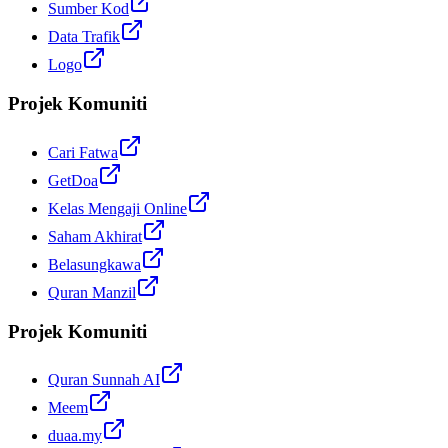
Sumber Kod
Data Trafik
Logo
Projek Komuniti
Cari Fatwa
GetDoa
Kelas Mengaji Online
Saham Akhirat
Belasungkawa
Quran Manzil
Projek Komuniti
Quran Sunnah AI
Meem
duaa.my