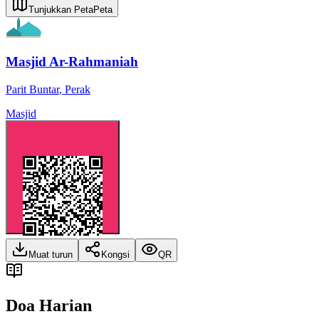
Tunjukkan Peta
Peta
Masjid Ar-Rahmaniah
Parit Buntar
,
Perak
Masjid
Muat turun
Kongsi
QR
Doa Harian