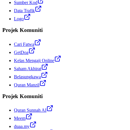
Sumber Kod
Data Trafik
Logo
Projek Komuniti
Cari Fatwa
GetDoa
Kelas Mengaji Online
Saham Akhirat
Belasungkawa
Quran Manzil
Projek Komuniti
Quran Sunnah AI
Meem
duaa.my