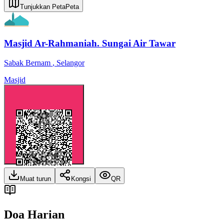
Tunjukkan Peta
Peta
Masjid Ar-Rahmaniah. Sungai Air Tawar
Sabak Bernam
,
Selangor
Masjid
Muat turun
Kongsi
QR
Doa Harian