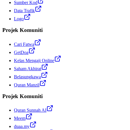
Sumber Kod
Data Trafik
Logo
Projek Komuniti
Cari Fatwa
GetDoa
Kelas Mengaji Online
Saham Akhirat
Belasungkawa
Quran Manzil
Projek Komuniti
Quran Sunnah AI
Meem
duaa.my