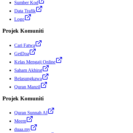
Sumber Kod
Data Trafik
Logo
Projek Komuniti
Cari Fatwa
GetDoa
Kelas Mengaji Online
Saham Akhirat
Belasungkawa
Quran Manzil
Projek Komuniti
Quran Sunnah AI
Meem
duaa.my