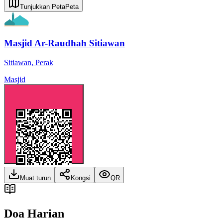
Tunjukkan Peta
Peta
Masjid Ar-Raudhah Sitiawan
Sitiawan
,
Perak
Masjid
Muat turun
Kongsi
QR
Doa Harian