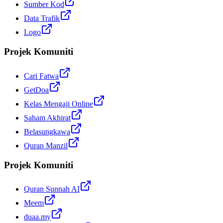
Sumber Kod
Data Trafik
Logo
Projek Komuniti
Cari Fatwa
GetDoa
Kelas Mengaji Online
Saham Akhirat
Belasungkawa
Quran Manzil
Projek Komuniti
Quran Sunnah AI
Meem
duaa.my