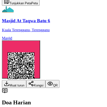
Tunjukkan Peta
Peta
Masjid At Taqwa Batu 6
Kuala Terengganu
,
Terengganu
Masjid
Muat turun
Kongsi
QR
Doa Harian