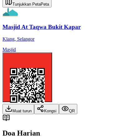
Tunjukkan Peta
Peta
Masjid At Taqwa Bukit Kapar
Klang
,
Selangor
Masjid
Muat turun
Kongsi
QR
Doa Harian