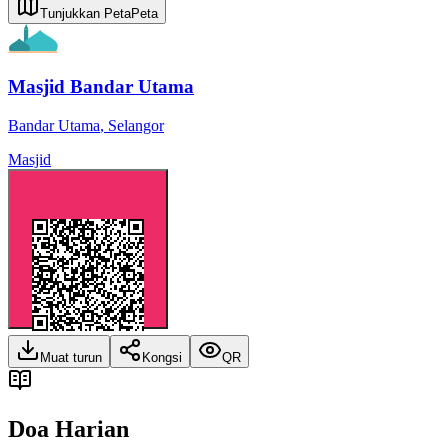
Tunjukkan Peta
Peta
Masjid Bandar Utama
Bandar Utama
,
Selangor
Masjid
Muat turun
Kongsi
QR
Doa Harian