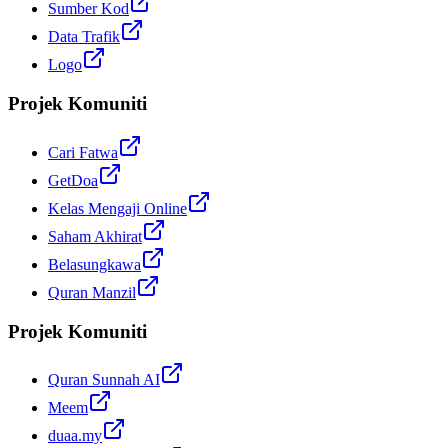
Sumber Kod
Data Trafik
Logo
Projek Komuniti
Cari Fatwa
GetDoa
Kelas Mengaji Online
Saham Akhirat
Belasungkawa
Quran Manzil
Projek Komuniti
Quran Sunnah AI
Meem
duaa.my